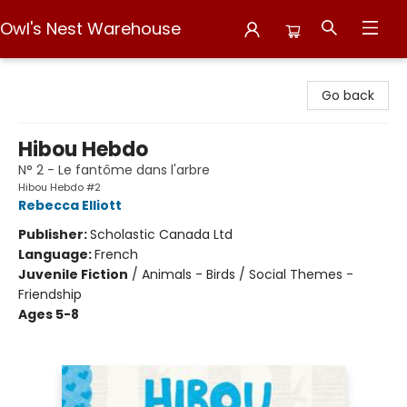
Owl's Nest Warehouse
Owl's Nest Warehouse
Go back
Hibou Hebdo
N° 2 - Le fantôme dans l'arbre
Hibou Hebdo #2
Rebecca Elliott
Publisher:
Scholastic Canada Ltd
Language:
French
Juvenile Fiction
/
Animals - Birds / Social Themes -
Friendship
Ages 5-8