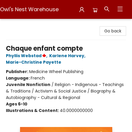
Owl's Nest Warehouse
Owl's Nest Warehouse
Go back
Chaque enfant compte
Phyllis Webstad
,
Karlene Harvey
,
Marie-Christine Payette
Publisher:
Medicine Wheel Publishing
Language:
French
Juvenile Nonfiction
/
Religion - Indigenous - Teachings
& Traditions / Activism & Social Justice / Biography &
Autobiography - Cultural & Regional
Ages 6-10
Illustrations & Content:
40.0000000000